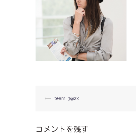
投
⟵
team_3@2x
稿
ナ
ビ
ゲ
コメントを残す
ー