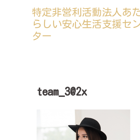
コ
特定非営利活動法人あ
ン
テ
らしい安心生活支援セ
ン
ター
ツ
へ
ス
キ
ッ
プ
team_3@2x