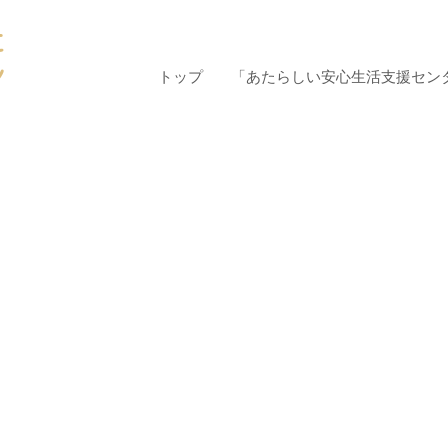
た
ン
トップ
「あたらしい安心生活支援セン