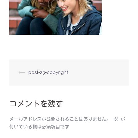
投
⟵
post-23-copyright
稿
ナ
ビ
コメントを残す
ゲ
ー
メールアドレスが公開されることはありません。
※
が
シ
付いている欄は必須項目です
ョ