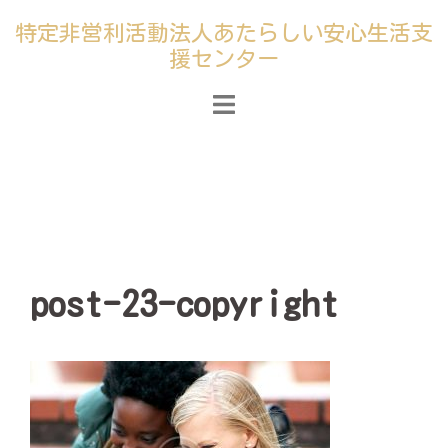
コ
特定非営利活動法人あたらしい安心生活支
ン
援センター
テ
ン
ツ
へ
ス
キ
ッ
プ
post-23-copyright