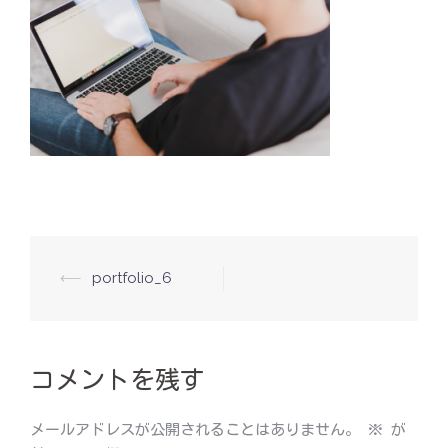
投
⟵
portfolio_6
稿
ナ
ビ
コメントを残す
ゲ
ー
メールアドレスが公開されることはありません。
※
が