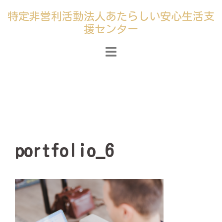
コ
特定非営利活動法人あたらしい安心生活支
ン
援センター
テ
ン
ツ
へ
ス
キ
ッ
プ
portfolio_6